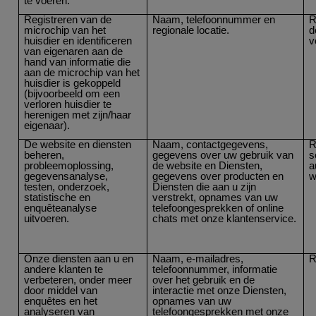
te voeren.
Registreren van de
Naam, telefoonnummer en
R
microchip van het
regionale locatie.
d
huisdier en identificeren
v
van eigenaren aan de
hand van informatie die
aan de microchip van het
huisdier is gekoppeld
(bijvoorbeeld om een
verloren huisdier te
herenigen met zijn/haar
eigenaar).
De website en diensten
Naam, contactgegevens,
R
beheren,
gegevens over uw gebruik van
s
probleemoplossing,
de website en Diensten,
a
gegevensanalyse,
gegevens over producten en
w
testen, onderzoek,
Diensten die aan u zijn
statistische en
verstrekt, opnames van uw
enquêteanalyse
telefoongesprekken of online
uitvoeren.
chats met onze klantenservice.
Onze diensten aan u en
Naam, e-mailadres,
R
andere klanten te
telefoonnummer, informatie
verbeteren, onder meer
over het gebruik en de
door middel van
interactie met onze Diensten,
enquêtes en het
opnames van uw
analyseren van
telefoongesprekken met onze