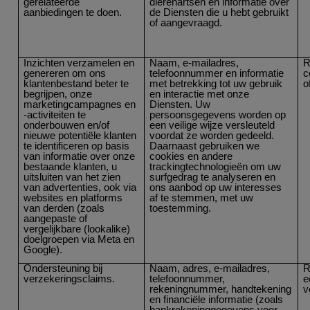
gerelateerde
dierenartsen en informatie over
aanbiedingen te doen.
de Diensten die u hebt gebruikt
of aangevraagd.
Inzichten verzamelen en
Naam, e-mailadres,
R
genereren om ons
telefoonnummer en informatie
c
klantenbestand beter te
met betrekking tot uw gebruik
o
begrijpen, onze
en interactie met onze
marketingcampagnes en
Diensten. Uw
-activiteiten te
persoonsgegevens worden op
onderbouwen en/of
een veilige wijze versleuteld
nieuwe potentiële klanten
voordat ze worden gedeeld.
te identificeren op basis
Daarnaast gebruiken we
van informatie over onze
cookies en andere
bestaande klanten, u
trackingtechnologieën om uw
uitsluiten van het zien
surfgedrag te analyseren en
van advertenties, ook via
ons aanbod op uw interesses
websites en platforms
af te stemmen, met uw
van derden (zoals
toestemming.
aangepaste of
vergelijkbare (lookalike)
doelgroepen via Meta en
Google).
Ondersteuning bij
Naam, adres, e-mailadres,
R
verzekeringsclaims.
telefoonnummer,
e
rekeningnummer, handtekening
v
en financiële informatie (zoals
bankrekeninggegevens voor