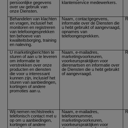
persoonlijke gegevens
klantenservice medewerkers.
over uw gebruik van
onze Diensten.
Behandelen van klachten
Naam, contactgegevens,
R
en vragen, inclusief het
informatie over de Diensten die
monitoren en registreren
u hebt gebruikt of aangevraagd,
van telefoongesprekken
opnames van
ten behoeve van
telefoongesprekken.
kwaliteitsborging, training
en naleving.
U marketingberichten te
Naam, e-mailadres,
R
sturen of aan u te leveren
marketingvoorkeuren,
om informatie te
voorkeurspraktijken voor
verstrekken over onze
dierenartsen en informatie over
producten en diensten
de Diensten die u hebt gebruikt
die voor u interessant
of aangevraagd.
kunnen zijn, inclusief het
sturen van aanbiedingen,
kortingen of andere
promoties aan u.
Wij nemen rechtstreeks
Naam, e-mailadres,
R
telefonisch contact met u
telefoonnummer,
op om u aanbiedingen,
marketingvoorkeuren,
kortingen of andere
voorkeurspraktijken voor