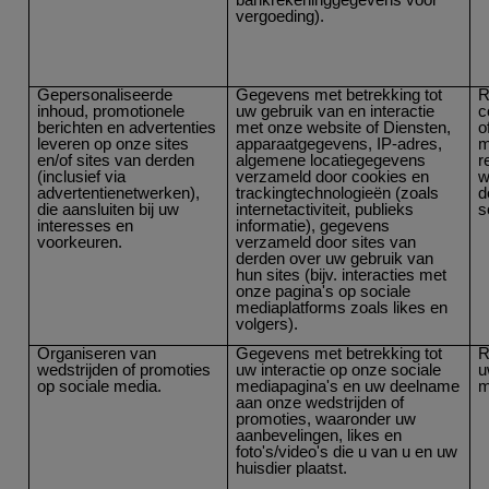
vergoeding).
Gepersonaliseerde
Gegevens met betrekking tot
R
inhoud, promotionele
uw gebruik van en interactie
c
berichten en advertenties
met onze website of Diensten,
o
leveren op onze sites
apparaatgegevens, IP-adres,
m
en/of sites van derden
algemene locatiegegevens
r
(inclusief via
verzameld door cookies en
w
advertentienetwerken),
trackingtechnologieën (zoals
d
die aansluiten bij uw
internetactiviteit, publieks
s
interesses en
informatie), gegevens
voorkeuren.
verzameld door sites van
derden over uw gebruik van
hun sites (bijv. interacties met
onze pagina's op sociale
mediaplatforms zoals likes en
volgers).
Organiseren van
Gegevens met betrekking tot
R
wedstrijden of promoties
uw interactie op onze sociale
u
op sociale media.
mediapagina's en uw deelname
m
aan onze wedstrijden of
promoties, waaronder uw
aanbevelingen, likes en
foto's/video's die u van u en uw
huisdier plaatst.