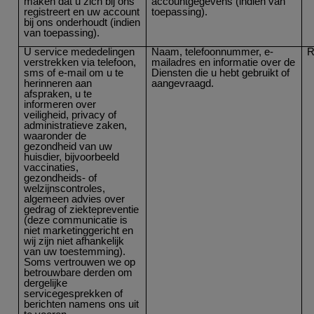
maken dat u zich bij ons
accountgegevens (indien van
registreert en uw account
toepassing).
bij ons onderhoudt (indien
van toepassing).
U service mededelingen
Naam, telefoonnummer, e-
R
verstrekken via telefoon,
mailadres en informatie over de
sms of e-mail om u te
Diensten die u hebt gebruikt of
herinneren aan
aangevraagd.
afspraken, u te
informeren over
veiligheid, privacy of
administratieve zaken,
waaronder de
gezondheid van uw
huisdier, bijvoorbeeld
vaccinaties,
gezondheids- of
welzijnscontroles,
algemeen advies over
gedrag of ziektepreventie
(deze communicatie is
niet marketinggericht en
wij zijn niet afhankelijk
van uw toestemming).
Soms vertrouwen we op
betrouwbare derden om
dergelijke
servicegesprekken of
berichten namens ons uit