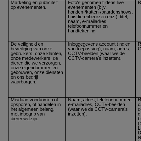
Marketing en publiciteit
Foto's genomen tijdens live
R
op evenementen.
evenementen (bijv.
honden-/katten-/paardenshows,
huisdierenbeurzen enz.), titel,
naam, e-mailadres,
telefoonnummer en
handtekening.
De veiligheid en
Inloggegevens account (indien
R
beveiliging van onze
van toepassing), naam, adres,
C
gebruikers, onze klanten,
CCTV-beelden (waar we de
onze medewerkers, de
CCTV-camera's inzetten).
dieren die we verzorgen,
onze eigendommen en
gebouwen, onze diensten
en ons bedrijf
waarborgen.
Misdaad voorkomen of
Naam, adres, telefoonnummer,
R
opsporen, of handelen in
e-mailadres, CCTV-beelden
c
het algemeen belang,
(waar we de CCTV-camera's
d
met inbegrip van
inzetten).
d
dierenwelzijn.
b
(
L
D
N